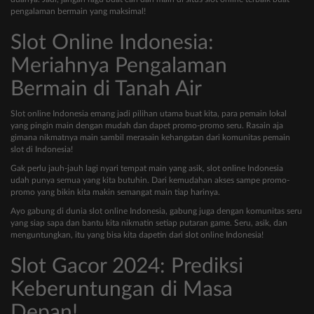
pengalaman bermain yang maksimal!
Slot Online Indonesia:
Meriahnya Pengalaman
Bermain di Tanah Air
Slot online Indonesia emang jadi pilihan utama buat kita, para pemain lokal
yang pingin main dengan mudah dan dapet promo-promo seru. Rasain aja
gimana nikmatnya main sambil merasain kehangatan dari komunitas pemain
slot di Indonesia!
Gak perlu jauh-jauh lagi nyari tempat main yang asik, slot online Indonesia
udah punya semua yang kita butuhin. Dari kemudahan akses sampe promo-
promo yang bikin kita makin semangat main tiap harinya.
Ayo gabung di dunia slot online Indonesia, gabung juga dengan komunitas seru
yang siap sapa dan bantu kita nikmatin setiap putaran game. Seru, asik, dan
menguntungkan, itu yang bisa kita dapetin dari slot online Indonesia!
Slot Gacor 2024: Prediksi
Keberuntungan di Masa
Depan!