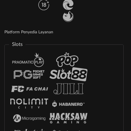
Platform Penyedia Layanan
Slots