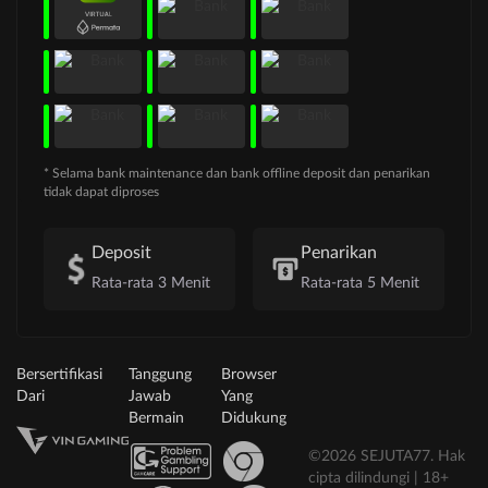
* Selama bank maintenance dan bank offline deposit dan penarikan
tidak dapat diproses
Deposit
Penarikan
Rata-rata 3 Menit
Rata-rata 5 Menit
Bersertifikasi
Tanggung
Browser
Dari
Jawab
Yang
Bermain
Didukung
©2026 SEJUTA77. Hak
cipta dilindungi | 18+