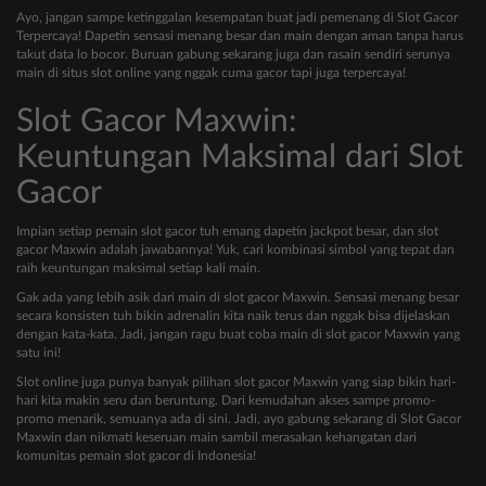
Ayo, jangan sampe ketinggalan kesempatan buat jadi pemenang di Slot Gacor
Terpercaya! Dapetin sensasi menang besar dan main dengan aman tanpa harus
takut data lo bocor. Buruan gabung sekarang juga dan rasain sendiri serunya
main di situs slot online yang nggak cuma gacor tapi juga terpercaya!
Slot Gacor Maxwin:
Keuntungan Maksimal dari Slot
Gacor
Impian setiap pemain slot gacor tuh emang dapetin jackpot besar, dan slot
gacor Maxwin adalah jawabannya! Yuk, cari kombinasi simbol yang tepat dan
raih keuntungan maksimal setiap kali main.
Gak ada yang lebih asik dari main di slot gacor Maxwin. Sensasi menang besar
secara konsisten tuh bikin adrenalin kita naik terus dan nggak bisa dijelaskan
dengan kata-kata. Jadi, jangan ragu buat coba main di slot gacor Maxwin yang
satu ini!
Slot online juga punya banyak pilihan slot gacor Maxwin yang siap bikin hari-
hari kita makin seru dan beruntung. Dari kemudahan akses sampe promo-
promo menarik, semuanya ada di sini. Jadi, ayo gabung sekarang di Slot Gacor
Maxwin dan nikmati keseruan main sambil merasakan kehangatan dari
komunitas pemain slot gacor di Indonesia!