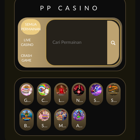
PP CASINO
SEMUA
PERMAINAN
LIVE
CASINO
CRASH
GAME
Gates of Olympus Roulette
Color Game Bonanza
Live Casino Lobby
Nexus Lounge
Spaceman
Slot88 High Flyer
Big Bass Crash
Sweet Bonanza Candyland
Mega Wheel
Amazing Baccarat