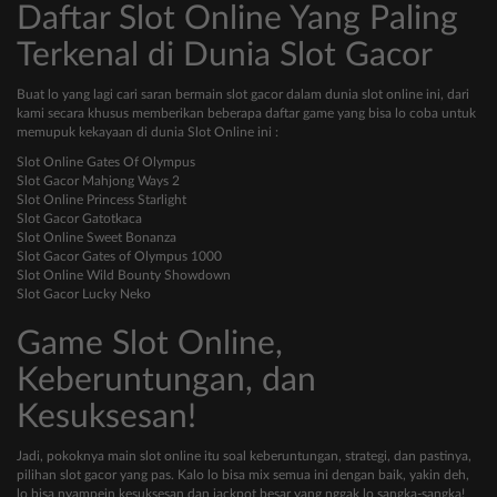
Daftar Slot Online Yang Paling
Terkenal di Dunia Slot Gacor
Buat lo yang lagi cari saran bermain slot gacor dalam dunia slot online ini, dari
kami secara khusus memberikan beberapa daftar game yang bisa lo coba untuk
memupuk kekayaan di dunia Slot Online ini :
Slot Online Gates Of Olympus
Slot Gacor Mahjong Ways 2
Slot Online Princess Starlight
Slot Gacor Gatotkaca
Slot Online Sweet Bonanza
Slot Gacor Gates of Olympus 1000
Slot Online Wild Bounty Showdown
Slot Gacor Lucky Neko
Game Slot Online,
Keberuntungan, dan
Kesuksesan!
Jadi, pokoknya main slot online itu soal keberuntungan, strategi, dan pastinya,
pilihan slot gacor yang pas. Kalo lo bisa mix semua ini dengan baik, yakin deh,
lo bisa nyampein kesuksesan dan jackpot besar yang nggak lo sangka-sangka!