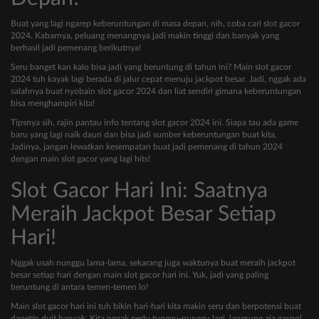
Buat yang lagi ngarep keberuntungan di masa depan, nih, coba cari slot gacor
2024. Kabarnya, peluang menangnya jadi makin tinggi dan banyak yang
berhasil jadi pemenang berikutnya!
Seru banget kan kalo bisa jadi yang beruntung di tahun ini? Main slot gacor
2024 tuh kayak lagi berada di jalur cepat menuju jackpot besar. Jadi, nggak ada
salahnya buat nyobain slot gacor 2024 dan liat sendiri gimana keberuntungan
bisa menghampiri kita!
Tipsnya sih, rajin pantau info tentang slot gacor 2024 ini. Siapa tau ada game
baru yang lagi naik daun dan bisa jadi sumber keberuntungan buat kita.
Jadinya, jangan lewatkan kesempatan buat jadi pemenang di tahun 2024
dengan main slot gacor yang lagi hits!
Slot Gacor Hari Ini: Saatnya
Meraih Jackpot Besar Setiap
Hari!
Nggak usah nunggu lama-lama, sekarang juga waktunya buat meraih jackpot
besar setiap hari dengan main slot gacor hari ini. Yuk, jadi yang paling
beruntung di antara temen-temen lo!
Main slot gacor hari ini tuh bikin hari-hari kita makin seru dan berpotensi buat
dapetin duit banyak. Kita nggak perlu tunggu-nunggu lagi, langsung aja gaspol