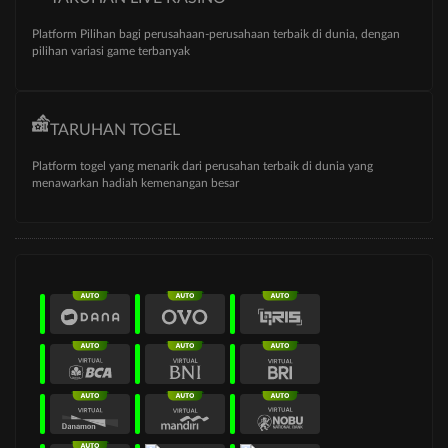
Platform Pilihan bagi perusahaan-perusahaan terbaik di dunia, dengan
pilihan variasi game terbanyak
TARUHAN TOGEL
Platform togel yang menarik dari perusahan terbaik di dunia yang
menawarkan hadiah kemenangan besar