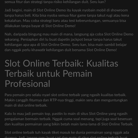
semua fitur dan strategi tanpa risiko kehilangan duit. Seru kan?
Jadi begini, main di Slot Online Demo itu kayak nyobain mobil di showroom
tanpa harus beli. Kita bisa nyoba semua fitur game tanpa takut rugi atau kena
kekalahan. Mau coba strategi baru atau test keberuntungan, semuanya bisa
dilakukan tanpa bayar di Slot Online Demo!
Nah, daripada bingung mau main di mana, langsung aja coba Slot Online Demo
sekarang. Persiapkan diri lu buat dapetin jackpot besar tanpa harus takut
kehilangan apa-apa di Slot Online Demo. Seru kan, bisa main sambil belajar
dan nggak perlu khawatir kehilangan duit bersama Slot Online Demo!
Slot Online Terbaik: Kualitas
Terbaik untuk Pemain
Profesional
Para pemain pro selalu nyari slot online terbaik yang ngasih kualitas terbaik.
Makin canggih fiturnya dan RTP-nya tinggi, makin seru dan menguntungkan
main di slot online terbaik.
Kalo lo mau jadi pemain top, pastiin lo main di situs Slot Online yang ngasih
pengalaman bermain terbaik. Nggak cuma soal menang, tapi juga soal keseruan
dan kualitas permainan yang bikin betah main lama-lama di Slot Online Terbaik.
Slot online terbaik tuh kayak tiket masuk ke dunia permainan yang nggak ada
duanya. Jadi, jangan ragu buat cari dan main di situs slot online terbaik buat