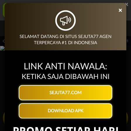
×
SEJUTA77 Aplikasi Mobile
×
UNDUH
Jangan tampilkan lagi hari ini
Masuk
Daftar
SELAMAT DATANG DI SITUS SEJUTA77 AGEN
 PP Virtual Sports pada 30-Jun-2026 dari 14.59.59 sampai 30-Sep-2026 14.59.59. Se
TERPERCAYA #1 DI INDONESIA
LINK ANTI NAWALA:
KETIKA SAJA DIBAWAH INI
SEJUTA77.COM
JACKPOT
PLAY
DOWNLOAD APK
IDR
12,663,607,533